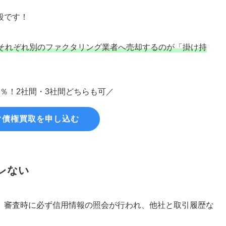
段です！
それぞれ別のファクタリング業者へ売却するのが「掛け持
0％！2社間・3社間どちらも可／
ぐ債権買取を申し込む
レない
、審査時に必ず信用情報の照会が行われ、他社と取引履歴な