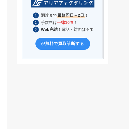
調達まで
最短即日～2日
！
手数料は
一律10％
！
Web完結
！電話・対面は不要
無料で買取診断する