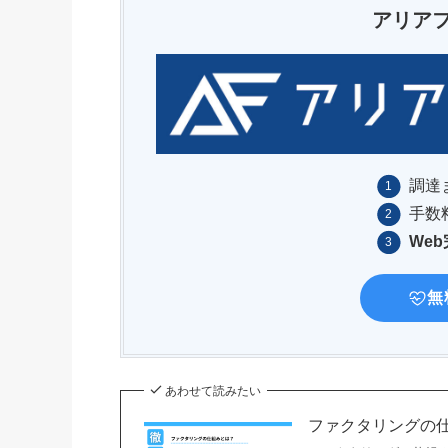
アリア
調達
手数
We
無
あわせて読みたい
ファクタリングの