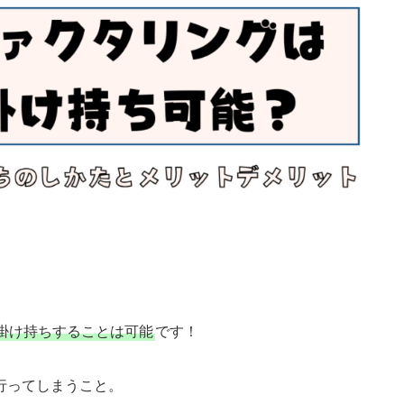
掛け持ちすることは可能
です！
行ってしまうこと。